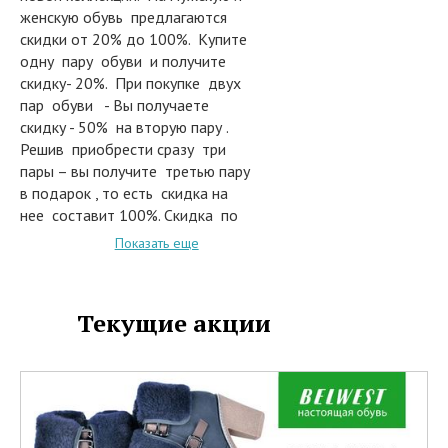
женскую обувь предлагаются
скидки от 20% до 100%. Купите
одну пару обуви и получите
скидку- 20%. При покупке двух
пар обуви - Вы получаете
скидку - 50% на вторую пару .
Решив приобрести сразу три
пары – вы получите третью пару
в подарок , то есть скидка на
нее составит 100%. Скидка по
акции предлагается на товары
Показать еще
реализуемые по полной
стоимости.
Скидки по акции не суммируются
Текущие акции
со скидками по фирменным
дисконтным картам .
Предложение действует во всех
магазинах БЕЛВЕСТ в период с
01 по 30 апреля 2015 года .