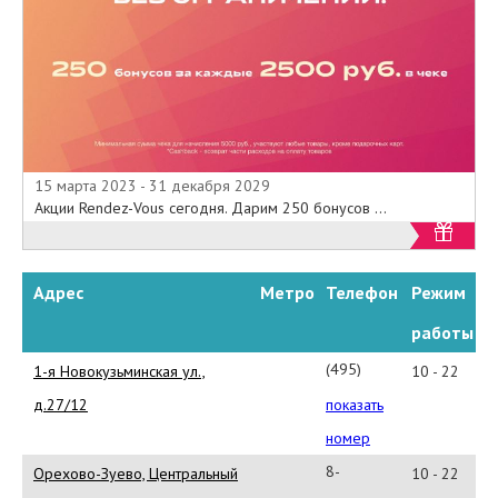
15 марта 2023 - 31 декабря 2029
Акции Rendez-Vous сегодня. Дарим 250 бонусов ...
Адрес
Метро
Телефон
Режим
работы
(495)
1-я Новокузьминская ул.,
10 - 22
371-
д.27/12
показать
40-
номер
94
8-
Орехово-Зуево, Центральный
10 - 22