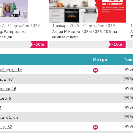
22 - 31 декабря 2029
1 января 2025 - 31 декабря 2029
1
g. Распродажа
Акции М.Видео 2025/2026. 10% на
А
азцов ...
комплект встр...
Т
-30%
-10%
Метро
Тел
(495
ий пр-т, 11е
(495
, д. 97
(499
ежная, 1б
(499
ого, 6
(495
8
(495
д. 61, к. 2
(499
, д. 62