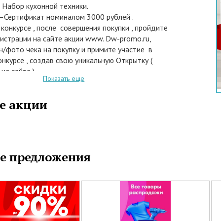
 Набор кухонной техники.
 –Сертификат номиналом 3000 рублей .
 конкурсе , после совершения покупки , пройдите
истрации на сайте акции www. Dw-promo.ru,
н/фото чека на покупку и примите участие в
нкурсе , создав свою уникальную Открытку (
а сайте ).
Показать еще
ваться для участия в конкурсе нужно не позднее 10
а . Определение победителей конкурса состоится
е акции
 Тогда же жюри назовет имена всех победителей.
 конкурса: 1 приз -100 000 рублей ; 2 приз – 10
ной техники ( (чайник+ тостер); 3 приз- 20
 номиналом 3000 рублей.
дачи !
е предложения
 которых можно купить акционные посудомоечные
ntAriston и Indesit: Медиа Маркт, Эльдорадо,
орд, Корпорация Центр, Эксперт, Поиск, DOMO,
20 марта по 30 апреля 2015 года .