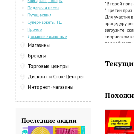
Книги, канц-товары
*Второй приз-
Подарки и цветы
* Третий приз
Путешествия
Для участия в
Супермаркеты, ТЦ
процедуру рег
Прочее
загрузите ска
творческом ко
Домашние животные
подробности н
Магазины
Зарегистриро
Бренды
мая 2015 год
Текущи
25 мая 2015.
Торговые центры
Призовой фонд
Наборов кухон
Дисконт и Сток-Центры
сертификатов
Интернет-магазины
Желаем Вам у
Похожи
Магазины , в
машины Hotpio
Техносила , Н
RBT.RU.
Последние акции
Срок акции с 