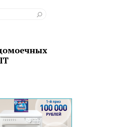
удомоечных
IT