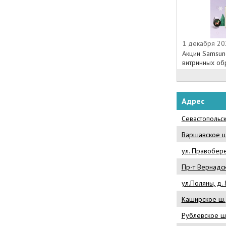
1 декабря 20
Акции Samsun
витринных обр
Адрес
Севастопольск
Варшавское ш.
ул. Правобер
Пр-т Вернадск
ул.Поляны, д. 
Каширское ш., 
Рублевское ш.