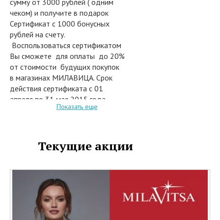
сумму от 3000 рублей ( одним
чеком) и получите в подарок
Сертификат с 1000 бонусных
рублей на счету.
Воспользоваться сертификатом
Вы сможете для оплаты до 20%
от стоимости будущих покупок
в магазинах МИЛАВИЦА. Срок
действия сертификата с 01
апреля по 31 мая 2015 года .
Показать еще
Приходите за выгодными
покупками в магазины
МИЛАВИЦА и получайте
приятные скидки и подарки в
Текущие акции
период с 01 по 31 марта 2015
года .