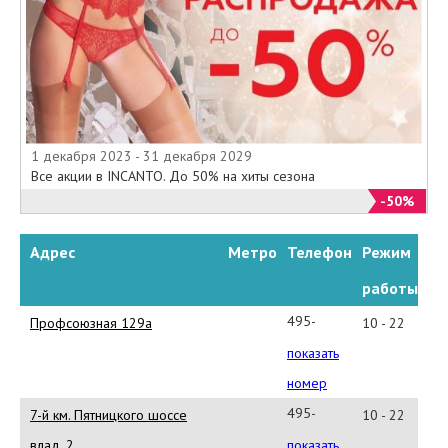
1 декабря 2023 - 31 декабря 2029
Все акции в INCANTO. До 50% на хиты сезона
-50%
Адрес
Метро
Телефон
Режим
работы
495-
Профсоюзная 129а
10 - 22
987-
показать
17-
номер
00
495-
7-й км. Пятницкого шоссе
10 - 22
640-
влад. 2
показать