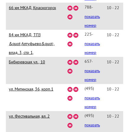
80
788-
66 км МКАД, Красногорск
10 - 22
59-
показать
70
номер
225-
84 км МКАД, ТПЗ
10 - 22
84-
&quot;Алтуфьево&quot;,
показать
29
влад. 3, стр 1,
номер
657-
Бибиревская ул., 10
10 - 22
91-
показать
20/21
номер
(495)
ул. Митинская, 36, корп.1
10 - 22
661-
показать
37-
номер
71
(495)
ул. Фестивальная, вл. 2
10 - 22
988-
показать