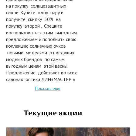
на покупку солнцезащитных
очков. Купите одну пару и
получите скидку 50% на
покупку второй . Спешите
воспользоваться этим выгодным
предложением и пополнить свою
коллекцию солнечных очков
новыми моделями от ведущих
модных брендов по самым
выгодным ценам этой весны.
Предложение действует во всех
салонах оптики ЛИНЗМАСТЕР в
период с 06 по 09 марта 2015
Показать еще
года .
Текущие акции