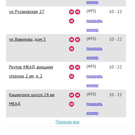
98-
номер
31
(495)
ул. Русаковская, 27
10 - 22
755-
показать
62-
номер
58
(495)730-
ул. Вавилова, дом 3
10 - 22
07-
показать
49
номер
(495)
Реутов, МКАД, внешняя
10 - 22
980-
сторона, 2 км, д. 2
показать
28-
номер
85
(495)
Каширское шоссе 24 км
10 - 22
987-
МКАД
показать
41-
номер
16
Показать все