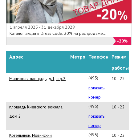
1 апреля 2025 - 31 декабря 2029
Каталог акций в Dress Code. 20% на распродаже...
-20%
Адрес
Метро
Телефон
Режим
работы
(495)737-
Манежная площадь, д.1, стр.2
10 - 22
85-
показать
23
номер
(495)
площадь Киевского вокзала,
10 - 22
229-
дом 2
показать
61-
номер
39
(495)
Котельники, Новинский
10 - 22