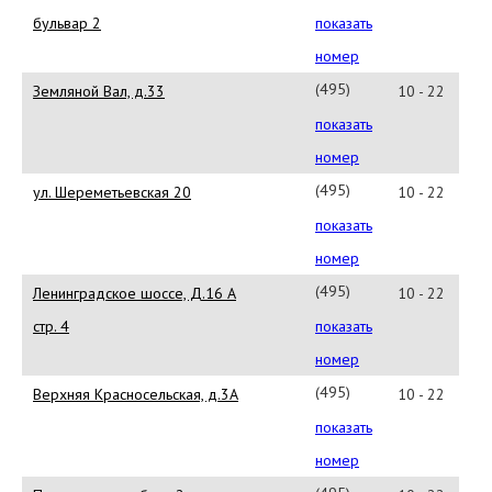
797-
бульвар 2
показать
94-
номер
11
(495)
Земляной Вал, д.33
10 - 22
970-
показать
14-
номер
64
(495)
ул. Шереметьевская 20
10 - 22
258-
показать
43-
номер
31
(495)
Ленинградское шоссе, Д.16 А
10 - 22
721-
стр. 4
показать
23-
номер
82
(495)
Верхняя Красносельская, д.3А
10 - 22
783-
показать
86-
номер
55