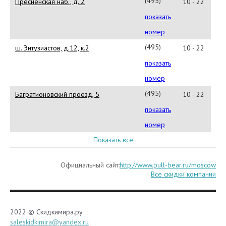
(495)926-
Пресненская наб., д. 2
10 - 22
77-
показать
03
номер
(495)6624345
ш. Энтузиастов, д.12, к.2
10 - 22
показать
номер
(495)287-
Багратионовский проезд, 5
10 - 22
08-
показать
11
номер
Показать все
Официальный сайт:
http://www.pull-bear.ru/moscow
Все скидки компании
2022 © Скидкимира.ру
saleskidkimira@yandex.ru