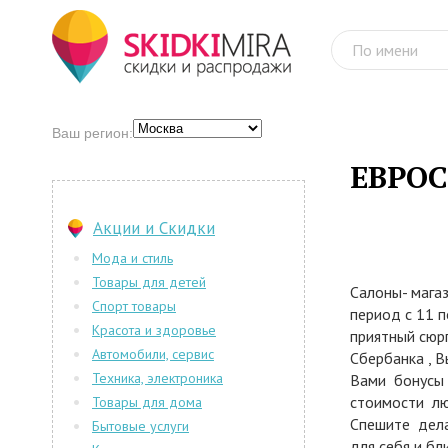
Ваш регион:
ЕВРОС
Акции и Скидки
Мода и стиль
Товары для детей
Салоны- мага
Спорт товары
период с 11 
Красота и здоровье
приятный сюрп
Автомобили, сервис
Сбербанка , 
Техника, электроника
Вами бонусы "
стоимости лю
Товары для дома
Спешите дела
Бытовые услуги
для себя и б