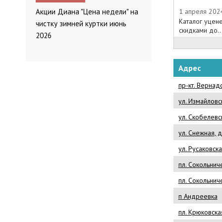
1 апреля 202
Акции Диана "Цена недели" на
Каталог уцен
чистку зимней куртки июнь
скидками до..
2026
Адрес
пр-кт. Вернадс
ул. Измайловск
ул. Скобелевск
ул. Снежная, д
ул. Русаковска
пл. Сокольниче
пл. Сокольниче
п Андреевка
пл. Крюковская