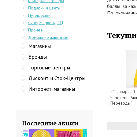
Книги, канц-товары
баллы за кажд
Подарки и цветы
По окончании 
Путешествия
размере 0,5% 
Супермаркеты, ТЦ
Срок действи
Прочее
Текущи
Домашние животные
Магазины
Бренды
Торговые центры
Дисконт и Сток-Центры
Интернет-магазины
21 января - 1
Евросеть - А
Переводы"
Последние акции