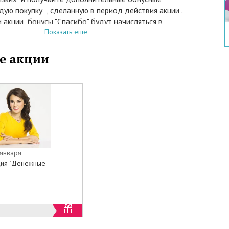
ую покупку , сделанную в период действия акции .
акции бонусы "Спасибо" будут начисляться в
Показать еще
от стоимости покупки .
я предложения с 11 по 31 декабря 2014 года .
е акции
 января
кция "Денежные