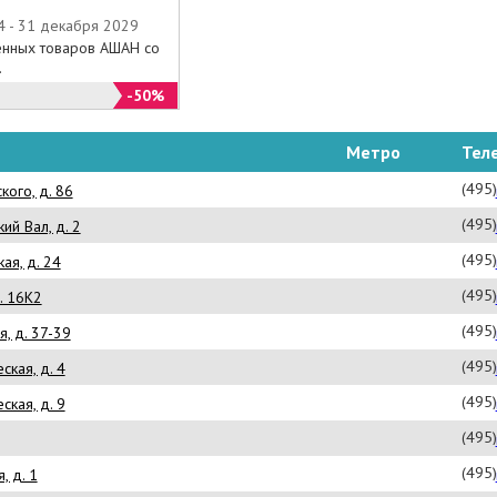
4 - 31 декабря 2029
енных товаров АШАН со
.
-50%
Метро
Тел
(495
кого, д. 86
(495
ий Вал, д. 2
(495
ая, д. 24
(495
. 16К2
(495
я, д. 37-39
(495
ская, д. 4
(495
ская, д. 9
(495
(495
, д. 1