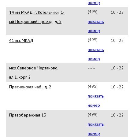
64-
номер
41
(495)790-
14 км МКАД, г. Котельники, 1-
10 - 22
76-
ый Покровский проезд, д. 5
показать
23
номер
(495)
41 км. МКАД
10 - 22
258-
показать
99-
номер
91
мкр.Северное Чертаново,
-----
10 - 22
вл.1, корп.2
(495)
Пресненская наб., д. 2
10 - 22
580-
показать
70-
номер
54
(499)
Правобережная 1Б
10 - 22
951-
показать
04-
номер