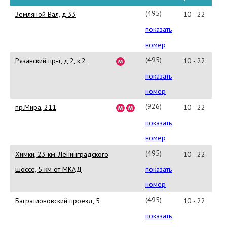
(495)
Земляной Вал, д.33
10 - 22
970-
показать
15-
номер
55
(495)
Рязанский пр-т, д.2, к.2
10 - 22
514-
показать
02-
номер
21
(926)
пр.Мира, 211
10 - 22
206-
показать
30-
номер
16
(495)
Химки, 23 км. Ленинградского
10 - 22
580-
шоссе, 5 км от МКАД
показать
72-
номер
43
(495)
Багратионовский проезд, 5
10 - 22
651-
показать