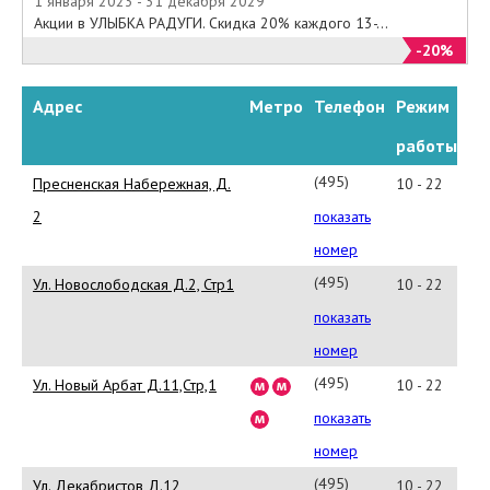
1 января 2023 - 31 декабря 2029
Акции в УЛЫБКА РАДУГИ. Скидка 20% каждого 13-...
-20%
Адрес
Метро
Телефон
Режим
работы
(495)
Пресненская Набережная, Д.
10 - 22
797
2
показать
31
номер
98
(495)
Ул. Новослободская Д.2, Стр1
10 - 22
916
показать
57
номер
82
(495)
Ул. Новый Арбат Д.11,Стр,1
10 - 22
691
показать
20
номер
10
(495)
Ул. Декабристов Д.12
10 - 22