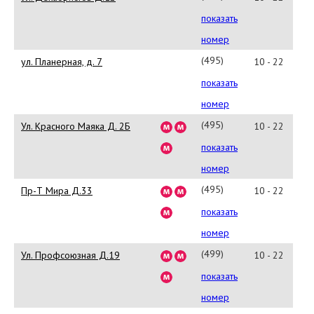
745
показать
50
номер
31
(495)
ул. Планерная, д. 7
10 - 22
545-
показать
37-
номер
12
(495)
Ул. Красного Маяка Д. 2Б
10 - 22
721-
показать
82-
номер
71
(495)
Пр-Т Мира Д.33
10 - 22
797
показать
58
номер
50
(499)
Ул. Профсоюзная Д.19
10 - 22
125
показать
24
номер