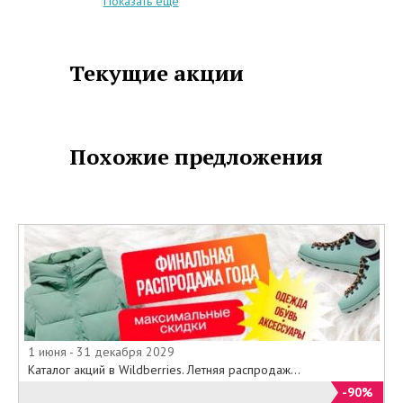
Показать еще
делать выгодные покупки , пока
нужные Вам размеры есть в
наличии.
Срок действия предложения с 01
Текущие акции
ноября по 31 декабря 2014 года
.
Похожие предложения
1 июня - 31 декабря 2029
Каталог акций в Wildberries. Летняя распродаж...
-90%