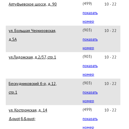
(499)9088506
Алтуфьевское шоссе, д. 90
10 - 22
показать
номер
(903)6666491
ул. Большая Черкизовская,
10 - 22
д.5А
показать
номер
(903)6643547
ул.Ладожская, д.2/37, стр.1
10 - 22
показать
номер
(903)2068884
Бескудниковский б-р, д.12,
10 - 22
стр.1
показать
номер
(499)9020522
ул. Костромская, д. 14
10 - 22
&quot;Б&quot;
показать
номер