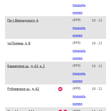
503-
показать
01-
номер
00
(499)
Пр-т Вернадского, 6
10 - 22
503-
показать
68-
номер
00
(495)
ул.Поляны, д. 8
10 - 22
784-
показать
72-
номер
40
(495)
Каширское ш., д. 61, к. 2
10 - 22
967-
показать
91-
номер
00
(499)
Рублевское ш., д. 62
10 - 22
272-
показать
29-
номер
00
(499)