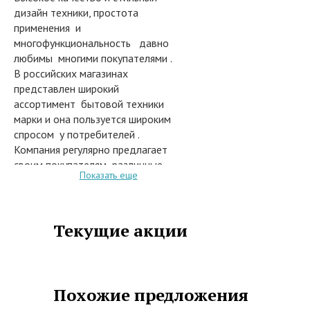
дизайн техники, простота
применения и
многофункциональность давно
любимы многими покупателями .
В российских магазинах
представлен широкий
ассортимент бытовой техники
марки и она пользуется широким
спросом у потребителей .
Компания регулярно предлагает
своим покупателям различные
Показать еще
новинки , которые помогут Вам
создать уют и комфорт в вашем
доме .
Все самые популярные модели и
Текущие акции
передовые новинки
представлены в Каталогах
бытовой техники компании
HOTPOINTARISTON. Здесь вы
Похожие предложения
найдете встраиваемую бытовую