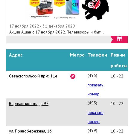
17 ноября 2022 - 31 декабря 2029
Акции Ашан с 17 ноября 2022. Телевизоры и быт...
Адрес
Метро
Телефон
Режим
работы
(495)
Севастопольский пр-т, 11е
10 - 22
662-
показать
41-
номер
00
(495)
Варшавское ш., д. 97
10 - 22
666-
показать
23-
номер
00
(499)
ул. Правобережная, 1б
10 - 22