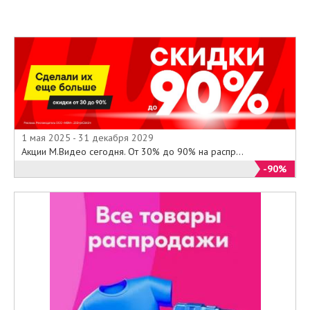
технику и рекомендации по ее
монтажу ; современные мойки
для кухни и смесители ; технику
для уборки , мелкую кухонную
технику , стиральные и сушильные
машины , пылесосы т.д. Все
представляемые модели
сопровождаются подробным
описанием .
1 мая 2025 - 31 декабря 2029
Воспользовавшись фирменными
Акции М.Видео сегодня. От 30% до 90% на распр...
Каталогами товаров
-90%
HOTPOINTARISTON Вы сможете
легко выбрать любую нужную
вам технику и узнать обо всех ее
характеристиках ещё до похода
за ней в магазин .
Ознакомиться с новыми
Каталогами товаров
HOTPOINTARISTON Вы можете в
специальном разделе "Каталоги