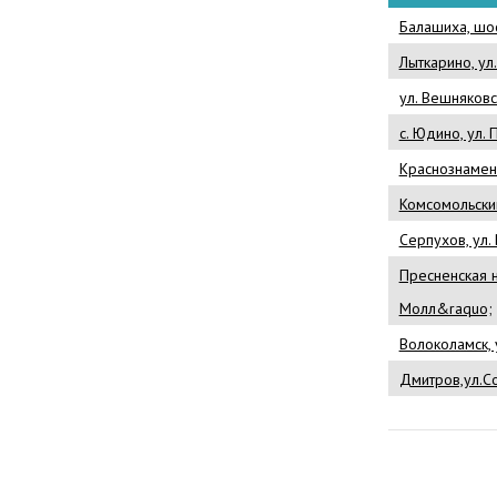
Балашиха, шос
Лыткарино, ул
ул. Вешняковск
с. Юдино, ул. 
Краснознаменс
Комсомольский
Серпухов, ул.
Пресненская 
Молл&raquo;
Волоколамск, 
Дмитров,ул.Со