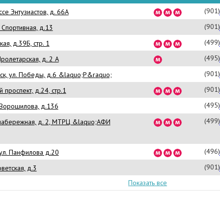
(901
се Энтузиастов, д. 66А
(901
. Спортивная, д.13
(499
ая, д.39Б, стр. 1
(495
Пролетарская, д. 2 А
(901
к, ул. Победы, д.6 &laquo;Р&raquo;
(901
 проспект, д.24, стр.1
(495
 Ворошилова, д.136
(499
набережная, д. 2, МТРЦ &laquo;АФИ
(496
ул. Панфилова д.20
(901
ветская, д.3
Показать все