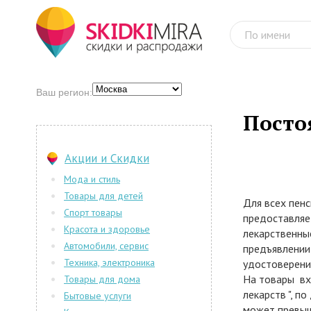
Ваш регион:
Посто
Акции и Скидки
Мода и стиль
Товары для детей
Для всех пенс
Спорт товары
предоставляет
Красота и здоровье
лекарственные
Автомобили, сервис
предъявлении
Техника, электроника
удостоверени
На товары вх
Товары для дома
лекарств ", п
Бытовые услуги
может превыш