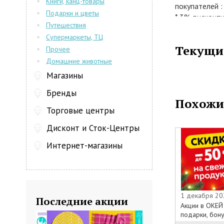
Книги, канц-товары
покупателей :
Подарки и цветы
* 3% дисконтн
Путешествия
товары , кром
Супермаркеты, ТЦ
единовременно
Текущи
Прочее
*5% VIPдискон
на скидку 5% 
Домашние животные
вручается по
Магазины
супермаркета
Бренды
*10% дисконт
Похожи
производства
Торговые центры
скидку тольк
цехах компан
Дисконт и Сток-Центры
кассах суперм
Интернет-магазины
*3+10 дисконт
товары ( кро
производства 
*5+10 VIPдиск
на все товары
1 декабря 20
Последние акции
собственного 
Акции в ОКЕЙ 
супермаркетов
подарки, бону