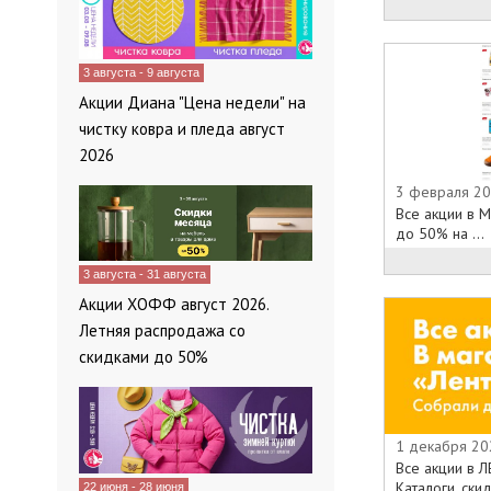
Кто хоть раз
производства
поклонником 
3 августа - 9 августа
присоединяйте
Срок действия
Акции Диана "Цена недели" на
2015 года .
чистку ковра и пледа август
2026
3 февраля 20
Все акции в М
до 50% на ...
3 августа - 31 августа
Акции ХОФФ август 2026.
Летняя распродажа со
скидками до 50%
1 декабря 20
Все акции в Л
Каталоги, скид
22 июня - 28 июня