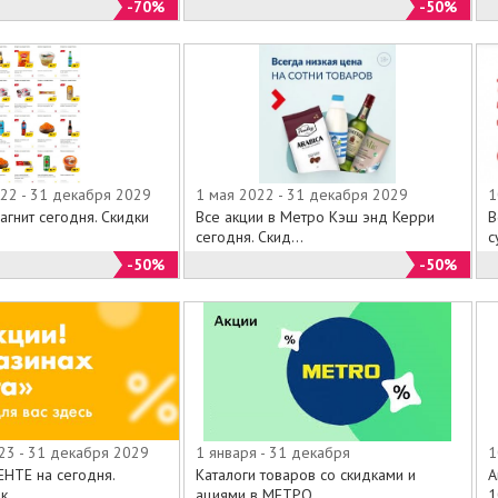
 попробовал великолепные блюда собственного
-70%
-50%
 в супермаркетах «БАХЕТЛЕ» , навсегда становится
этого замечательного магазина . Приходите и
сь к огромной армии поклонников .
 предложения с 01 января 2014 года по 31 декабря
22 - 31 декабря 2029
1 мая 2022 - 31 декабря 2029
1
агнит сегодня. Скидки
Все акции в Метро Кэш энд Керри
В
сегодня. Скид...
с
-50%
-50%
23 - 31 декабря 2029
1 января - 31 декабря
1
ЕНТЕ на сегодня.
Каталоги товаров со скидками и
А
к...
ациями в МЕТРО...
1