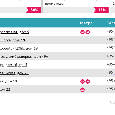
промокоды ...
1
-30%
-15%
Метро
Тел
495-
евская пл., дом 9
495-
 шоссе, дом 22Б
495-
крорайон ЦОВБ, дом 19
495-
се, ул.Амбулаторная, дом 49А
495-
., дом 16, стр. 5
495-
кая-Ямская, дом 21
495-
ка, дом 10
495-
 дом 22
Оф