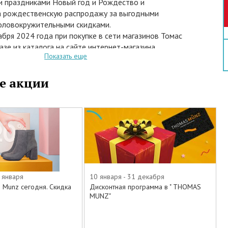
 праздниками Новый год и Рождество и
а рождественскую распродажу за выгодными
головокружительными скидками.
абря 2024 года при покупке в сети магазинов Томас
азе из каталога на сайте интернет-магазина
Показать еще
.ru модных новинок мужской и женской
 демисезонной обуви, а также сумок и аксессуаров
е акции
лекций сезонов Осень-Зима 2024 и 2025 года
тся скидки до 70%.
твуют следующие товары:
 кеды
 января
10 января - 31 декабря
и
 Munz сегодня. Скидка
Дисконтная программа в " THOMAS
.
MUNZ"
заки
ы и перчатки