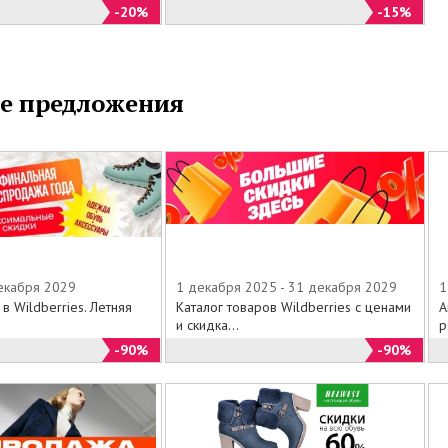
-20%
-15%
ое.
наши салоны, или выбирайте из специального
ога на официальном сайте Thomas Munz все то, о
е предложения
о мечтали по минимальным ценам.
декабря 2029
1 декабря 2025 - 31 декабря 2029
1
 в Wildberries. Летняя
Каталог товаров Wildberries с ценами
А
и скидка...
р
-90%
-90%