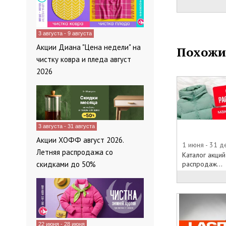
И многое друг
Приходите в 
3 августа - 9 августа
онлайн-катал
Акции Диана "Цена недели" на
Похожи
чем так долг
чистку ковра и пледа август
2026
3 августа - 31 августа
Акции ХОФФ август 2026.
1 июня - 31 
Летняя распродажа со
Каталог акций
скидками до 50%
распродаж...
22 июня - 28 июня