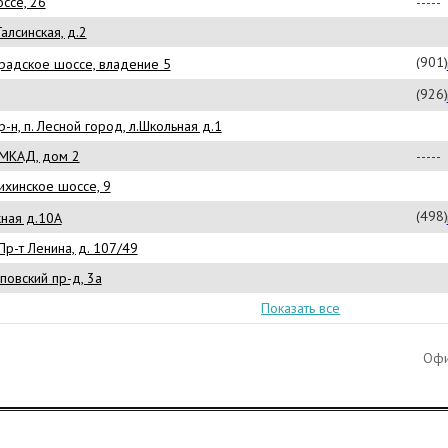
ссе, 26
-----
алсинская, д.2
(901
градское шоссе, владение 5
(926
-н, п. Лесной город, л.Школьная д.1
 МКАД, дом 2
-----
ихинское шоссе, 9
(498
жная д.10А
Пр-т Ленина, д. 107/49
овский пр-д, 3а
Показать все
Офи