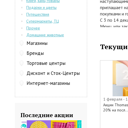
Книги, канц-товары
наступающими
приглашает н
Подарки и цветы
покупками и 
Путешествия
С 3 по 14 дек
Супермаркеты, ТЦ
Мюнц, или зак
Прочее
thomas-muenz
Домашние животные
всесезонной и
Магазины
Текущи
из новых кол
предоставляю
Бренды
В акции учас
Торговые центры
• Сапоги
• Ботильоны
Дисконт и Сток-Центры
• Ботфорты
Интернет-магазины
• Туфли
• Ботинки
• Кроссовки и
1 февраля - 1
• Полуботинк
Акции Thomas
• Угги
20% на посл..
Последние акции
• Сумки и рюк
• Шапки, шарф