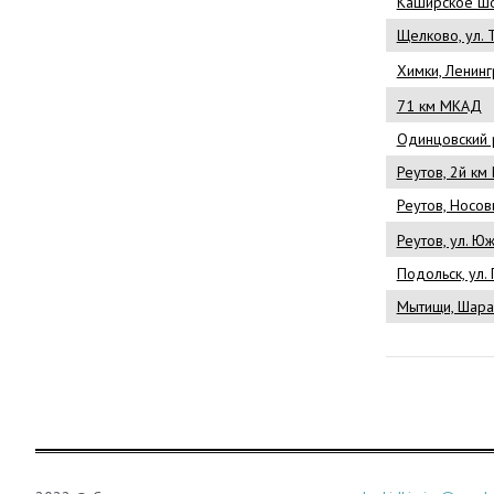
Каширское шо
Щелково, ул. Т
Химки, Ленин
71 км МКАД
Одинцовский р
Реутов, 2й км
Реутов, Носов
Реутов, ул. Ю
Подольск, ул. 
Мытищи, Шарап