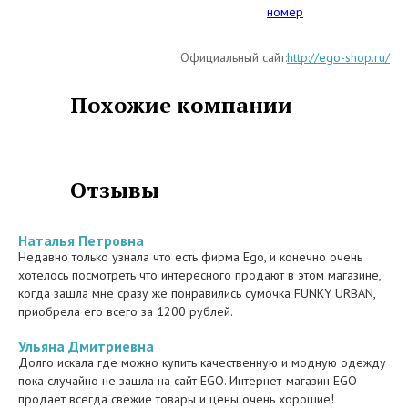
4150
номер
джемперы, яркие рубашки и
верхняя одежда, ремни из
Официальный сайт:
http://ego-shop.ru/
различных материалов и
головные уборы, а также
Похожие компании
многое другое. Вряд ли кто-то
сможет уйти из магазина, не
подобрав для себя модной
вещи, способной изысканно
подчеркнуть Ваш
Отзывы
неповторимый и
конечно индивидуальный
стиль.
Наталья Петровна
Недавно только узнала что есть фирма Ego, и конечно очень
В столице нашего государства
хотелось посмотреть что интересного продают в этом магазине,
на сегодняшний день открыты
когда зашла мне сразу же понравились сумочка FUNKY URBAN,
три официальных магазина
приобрела его всего за 1200 рублей.
Эго, где истинные
поклонники красивой и
Ульяна Дмитриевна
стильной одежды могут
Долго искала где можно купить качественную и модную одежду
обновить свой гардероб.
пока случайно не зашла на сайт EGO. Интернет-магазин EGO
продает всегда свежие товары и цены очень хорошие!
Причем подобрать что-то для