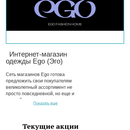
Интернет-магазин
одежды Ego (Эго)
Сеть магазинов Ego готова
предложить свои покупателям
великолепный ассортимент не
просто повседневной, но еще и
модной одежды как от
Показать еще
американских, так и от
европейских производителей.
Основной ассортимент одежды
Текущие акции
Ego ориентирован на активных