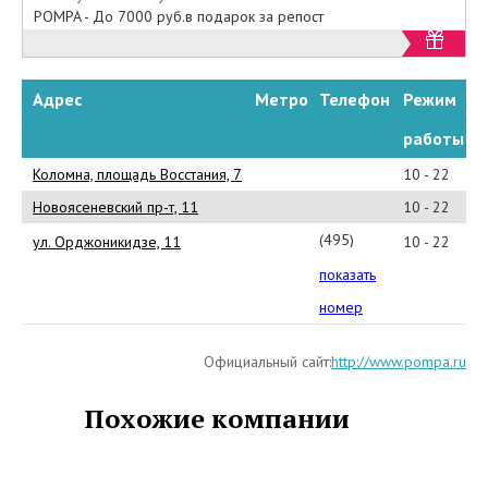
POMPA - До 7000 руб.в подарок за репост
Адрес
Метро
Телефон
Режим
работы
Коломна, площадь Восстания, 7
10 - 22
Новоясеневский пр-т, 11
10 - 22
(495)234-
ул. Орджоникидзе, 11
10 - 22
47-
показать
76
номер
Официальный сайт:
http://www.pompa.ru
Похожие компании