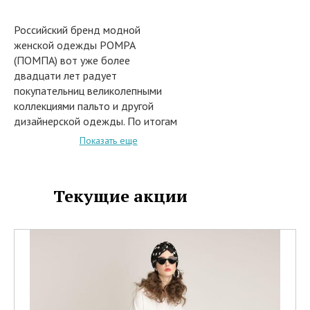
Российский бренд модной
женской одежды POMPA
(ПОМПА) вот уже более
двадцати лет радует
покупательниц великолепными
коллекциями пальто и другой
дизайнерской одежды. По итогам
2015 года бренд был признан
Показать еще
"Лучшим российским
производителем". И это не
удивительно. Ведь над
Текущие акции
созданием коллекций работают
талантливые молодые
дизайнеры, которые не только
зорко отслеживают все
последние тенденции
современной женской моды, но и
всегда готовы предложить свои
оригинальные, по –истине,