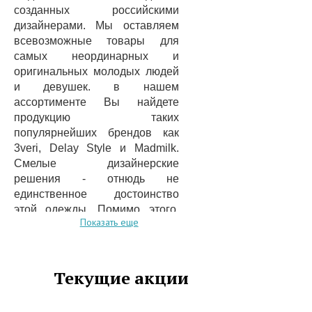
созданных российскими
дизайнерами. Мы оставляем
всевозможные товары для
самых неординарных и
оригинальных молодых людей
и девушек. в нашем
ассортименте Вы найдете
продукцию таких
популярнейших брендов как
3veri, Delay Style и Madmilk.
Смелые дизайнерские
решения - отнюдь не
единственное достоинство
этой одежды. Помимо этого,
Показать еще
стоит упомянуть и тот факт, что
она производится только из
безопасных и экологичных
материалов и тканей. Это
Текущие акции
делает ее не только
безвредной, но и максимально