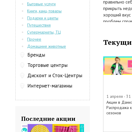
правильно себ
Бытовые услуги
прикрыть нед
Книги, канц-товары
хороший вкус 
Подарки и цветы
проблем справ
Путешествия
в интернет-м
Супермаркеты, ТЦ
Прочее
Текущи
Каталог инте
Домашние животные
В фирменном 
danielonline.
Бренды
куртки, кофты
Торговые центры
этим интерне
для похода в 
Дисконт и Сток-Центры
по улице. Кат
Интернет-магазины
Даниэль пост
всегда выгля
1 апреля - 31
себе наряд. О
Акции в Даниэ
будет именно 
Распродажа 
сезонов
Последние акции
Распродажа в
Также на стр
представлена