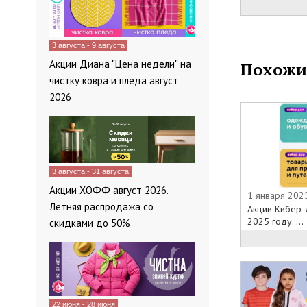
распродажах 
рекомендует 
компании зара
3 августа - 9 августа
обмена и воз
Акции Диана "Цена недели" на
Похожи
массу времени
чистку ковра и пледа август
бонусных про
2026
которые позв
дисконту и с 
3 августа - 31 августа
Акции ХОФФ август 2026.
1 января 202
Летняя распродажа со
Акции Кибер-
2025 году. ...
скидками до 50%
22 июня - 28 июня