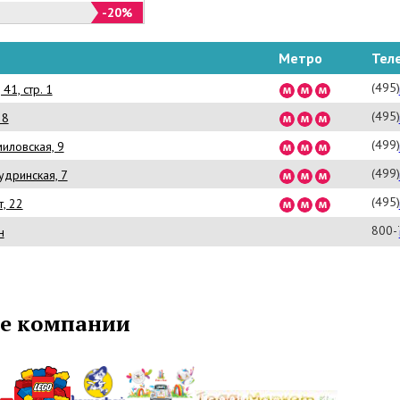
-20%
Метро
Тел
(495
41, стр. 1
(495
28
(499
миловская, 9
(499
удринская, 7
(495
т, 22
800-
н
е компании