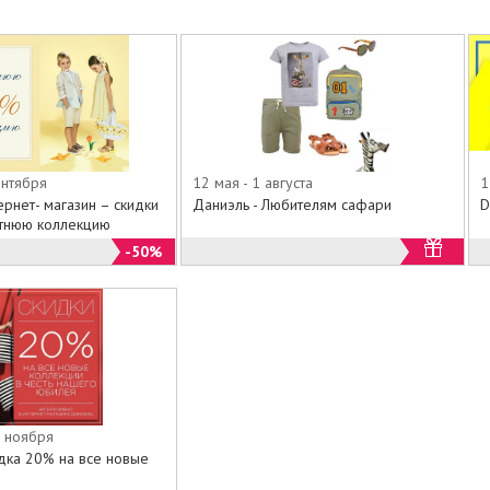
ентября
12 мая - 1 августа
1
рнет- магазин – скидки
Даниэль - Любителям сафари
D
тнюю коллекцию
-50%
7 ноября
идка 20% на все новые