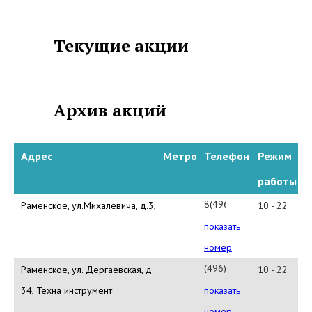
В услуги магазина входит
гарантийный и
постгарантийный сервис на
Текущие акции
приобретенные здесь товары,
а также ремонт сложной
бытовой техники. У продавцов-
консультантов можно получить
Архив акций
исчерпывающие сведения по
характеристикам и
особенностям эксплуатации
реализуемой продукции,
Адрес
Метро
Телефон
Режим
отметив их добродушие,
работы
приветливость и удивительную
эрудицию. В сети магазинов
8(496)467-
Раменское, ул.Михалевича, д.3,
10 - 22
ТЕХНА Вы найдете высокое
24-
показать
качество и удивительно
99
демократичные расценки.
номер
(496)
Раменское, ул. Дергаевская, д.
10 - 22
467-
34, Техна инструмент
показать
3881
номер