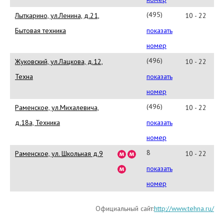
(495)
Лыткарино, ул.Ленина, д.21,
10 - 22
552-
Бытовая техника
показать
2222
номер
(496)
Жуковский, ул.Лацкова, д.12,
10 - 22
482-
Техна
показать
3951
номер
(496)
Раменское, ул.Михалевича,
10 - 22
467-
д.18а, Техника
показать
4327
номер
8
Раменское, ул. Школьная д.9
10 - 22
(496)467-
показать
35-
номер
70
Официальный сайт:
http://www.tehna.ru/