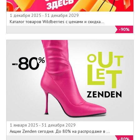
Снеговик http://www.puhovik.ru/
предлагает покупателям изучить
1 декабря 2025 - 31 декабря 2029
подробный каталог пуховиков,
Каталог товаров Wildberries с ценами и скидка...
курток и верхней одежды. Также
-90%
на страницах сайта Вы можете
найти адреса магазинов сети,
получить профессиональные
советы о том, как выбрать
качественный пуховик и
ознакомиться с представленными
в магазинах брендами и
торговыми марками, а также
получить информацию по
правильному уходу за изделиями
из натурального пуха. Прежде
чем остановить свой выбор на
той или иной модели, зайдите в
специальный раздел сайта
1 января 2025 - 31 декабря 2029
"Полезная информация" – это
Акции Zenden сегодня. До 80% на распродаже в ...
поможет совершить правильную
-80%