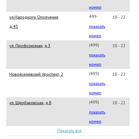
98-
номер
51
499-
ул.Народного Ополчения
10 - 22
740-
д.45
показать
61-
номер
66
(499)
ул. Профсоюзная, д.3
10 - 22
968-
показать
56-
номер
68
(495)
Новоясеневский проспект, 2
10 - 22
971-
показать
24-
номер
37
(499)
ул. Щербаковская, д.8
10 - 22
968-
показать
56-
номер
58
Показать все