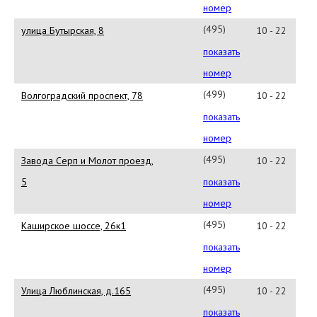
62-
номер
91
(495)
улица Бутырская, 8
10 - 22
980-
показать
65-
номер
25
(499)
Волгоградский проспект, 78
10 - 22
172-
показать
29-
номер
04
(495)
Завода Серп и Молот проезд,
10 - 22
361-
5
показать
4749
номер
(495)
Каширское шоссе, 26к1
10 - 22
324-
показать
43-
номер
15
(495)
Улица Люблинская, д.165
10 - 22
346-
показать