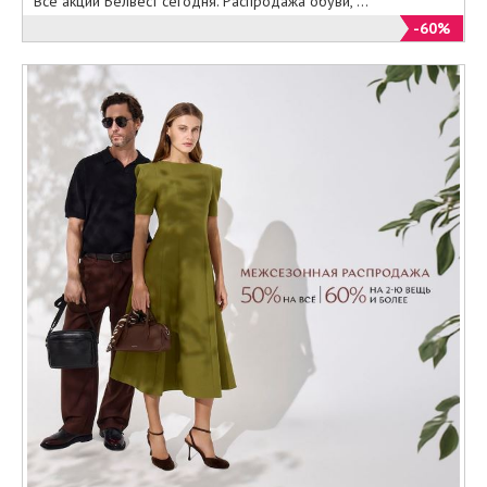
Все акции Белвест сегодня. Распродажа обуви, ...
предыдущих сезонов,
-60%
предлагаемые с весьма
значительными скидками.
Акция магазина Снеговик. Скидки
Что касается скидок и акций, то
их в розничных магазинах
Москвы Снеговик и в интернет-
магазине предостаточно. Как мы
уже указывали выше, покупатели
всегда могут выбрать стильные и
качественные модели,
оставшиеся не распроданными в
предыдущих коллекциях, со
скидками в 50% и более. Такие
распродажи проводятся не
только по окончании сезона. На
модели из новых коллекций
также предлагаются скидки. Вы
можете купить самую последнюю