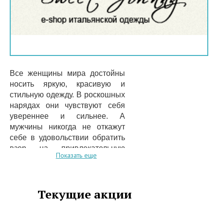
Все женщины мира достойны
носить яркую, красивую и
стильную одежду. В роскошных
нарядах они чувствуют себя
увереннее и сильнее. А
мужчины никогда не откажут
себе в удовольствии обратить
взор на привлекательную
Показать еще
особу. Поэтому Интернет-
магазин современной женской
продукции «Свит Джонни» рад
Текущие акции
предложить юным модницам и
дамам в возрасте широчайший
спектр товаров: платья, юбки,