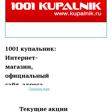
1001 купальник:
Интернет-
магазин,
официальный
сайт, адреса
Показать еще
Интернет-магазин "1001
купальник" рад предложить
Текущие акции
вниманию своих покупателей