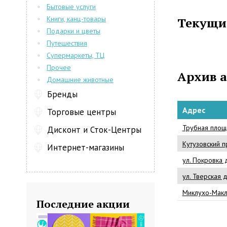
изысканное.
Бытовые услуги
Аксессуары,
Книги, канц-товары
Текущи
практически 
Подарки и цветы
Компания Fa
Путешествия
вот уже бол
Супермаркеты, ТЦ
изделиями с
Прочее
Cavalli, Pal 
Архив 
Домашние животные
каталог 
воспользова
Бренды
Fashion Conti
Адрес
Торговые центры
Трубная площ
Дисконт и Сток-Центры
Кутузовский п
Интернет-магазины
ул. Покровка 
ул. Тверская д
Миклухо-Макла
Последние акции