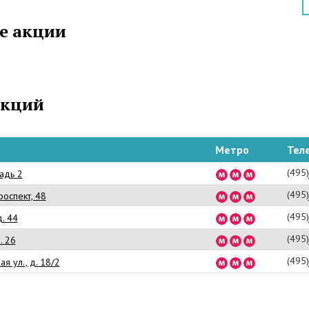
 Эталоны товаров, образцы для подражания.
 украшения, одежда, парфюмерия – всё это уже
е акции
ваше, осталось лишь захотеть приобрести.
shion Continent предлагает товары класса люкс
ее 13 лет. За это время её каталог пополнился
амых ведущих торговых марок: Canali, Roberto
Zileri, Dunhill, Baldinini и многих других. Изучить
акций
товаров с ценами и описанием можно
вшись официальным сайтом http://www.fcont.ru/
nent.
Метро
Тел
(495
адь 2
(495
роспект, 48
(495
д. 44
(495
. 26
(495
я ул., д. 18/2