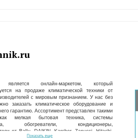
hnik.ru
k.ru является онлайн-маркетом, который
уется на продаже климатической техники от
изводителей с мировым признанием. У нас без
жно заказать климатическое оборудование и
него гарантию. Ассортимент представлен такими
как мелкая бытовая техника, системы
мата, обогреватели, кондиционеры,
ели от Ballu, DAIKIN, Karcher, Zanussi, Hitachi,
Показать еще
NIC, Bosch, Philips, TOSHIBA, Samsung. С