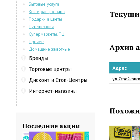
Бытовые услуги
нашими тов
Книги, канц-товары
Текущи
того, мы п
Подарки и цветы
обслуживани
Путешествия
Супермаркеты, ТЦ
Прочее
Архив 
Домашние животные
Бренды
Адрес
Торговые центры
ул. Стройковск
Дисконт и Сток-Центры
Интернет-магазины
Похожи
Последние акции