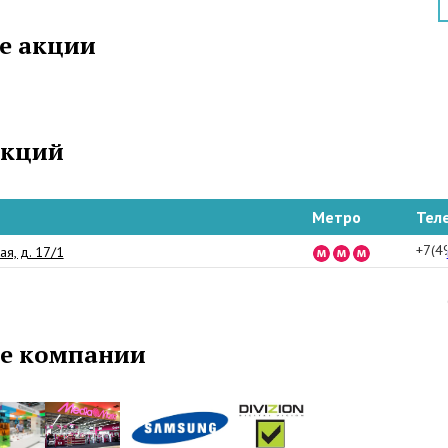
арами Ваша жизнь станет комфортной. Более
е акции
рактикуем монтаж техники и ее сервисное
е.
акций
Метро
Тел
+7(4
ая, д. 17/1
е компании