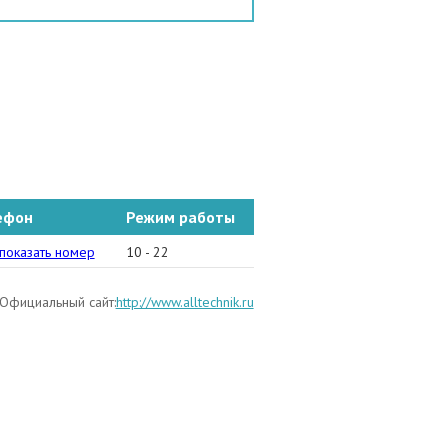
ефон
Режим работы
95) 227-84-25
показать номер
10 - 22
Официальный сайт:
http://www.alltechnik.ru