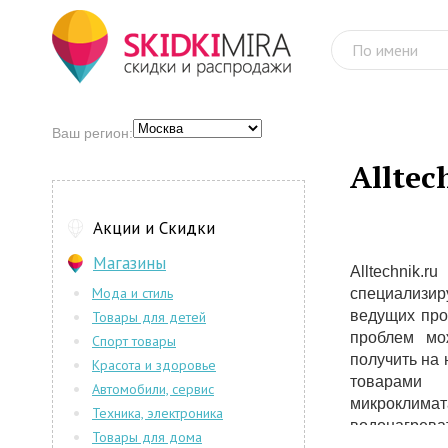
Ваш регион:
Alltec
Акции и Скидки
Магазины
Alltechni
Мода и стиль
специализир
ведущих про
Товары для детей
проблем мо
Спорт товары
получить на 
Красота и здоровье
товарами 
Автомобили, сервис
микрокли
Техника, электроника
водонагреват
Товары для дома
LG, PANASO