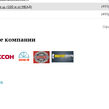
(495
е ш. (100 м от МКАД)
(495
Офи
е компании
ыв