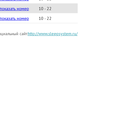
) 723-80-01
показать номер
10 - 22
) 942-95-95
показать номер
10 - 22
циальный сайт:
http://www.sleepsystem.ru/