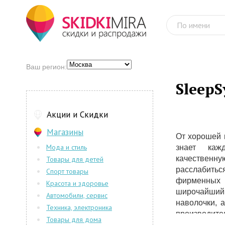
Ваш регион:
SleepS
Акции и Скидки
Магазины
От хорошей 
Мода и стиль
знает каж
качественну
Товары для детей
расслабить
Спорт товары
фирменных 
Красота и здоровье
широчайший 
Автомобили, сервис
наволочки, 
Техника, электроника
производите
Товары для дома
последние 