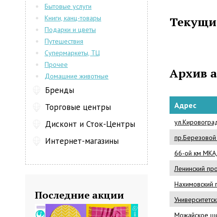
Бытовые услуги
расслабление
Книги, канц-товары
Текущи
Продукции 
Подарки и цветы
довериться.
Путешествия
от таких изв
Супермаркеты, ТЦ
товар прод
сертифицир
Прочее
Архив 
решили прио
Домашние животные
магазинах пр
Бренды
хорошенько 
Адрес
Торговые центры
здоровый и
миллионы лю
ул.Кировоград
Дисконт и Сток-Центры
пр.Березовой
Интернет-магазины
66-ой км МК
Ленинский про
Нахимовский п
Последние акции
Университетски
Можайское шо