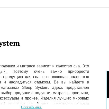
ystem
подушки и матраса зависит и качество сна. Это
дый. Поэтому очень важно приобрести
ю продукцию для сна, позволяющая полностью
ся и насладиться отдыхом. Её вы найдете в
магазинах Sleep System. Здесь представлен
выбор продукции: подушки, матрасы, простыни,
аксессуары и прочее. Изделия лучших мировых
лей уже ждут вас. В них реализованы самые
Показать еще
технологии, обеспечивающие полноценное