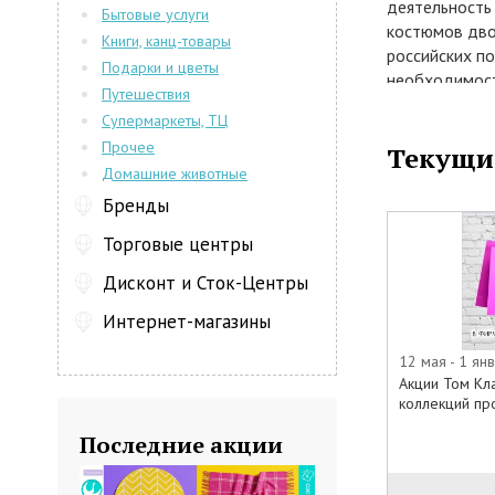
деятельность 
Бытовые услуги
костюмов дво
Книги, канц-товары
российских п
Подарки и цветы
необходимост
Путешествия
костюмов TO
Супермаркеты, ТЦ
Но время не с
Прочее
Текущи
изменился и 
Домашние животные
добавились на
одежда. Для 
Бренды
современные и
Торговые центры
привлекаются
Дисконт и Сток-Центры
Том Клайм: К
Интернет-магазины
Официальный с
удобную нави
12 мая - 1 ян
только катал
Акции Том Кл
с ценами и о
коллекций пр
поступлениях
Последние акции
и о различны
Клайм. На оф
TOM KLAIM пр