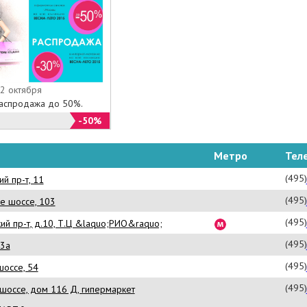
12 октября
Распродажа до 50%.
-50%
Метро
Тел
(495
й пр-т, 11
(495
е шоссе, 103
(495
ий пр-т, д.10, Т.Ц &laquo;РИО&raquo;
(495
13а
(495
шоссе, 54
(495
шоссе, дом 116 Д, гипермаркет