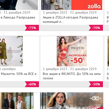
сконт, Распродажа и Скидки
5 - 31 декабря 2029
1 декабря 2023 - 31 декабря 2029
1
TOM KLAIM регулярно проходят различные промо-
й в Ламода. Распродажа
Акции в ZOLLA сегодня. Распродажа
В
ные распродажи коллекций, во время действия
коллекций п...
Р
ожете приобрести великолепную женскую одежду
-75%
-70%
дками до 40%. На нашем официальном веб-сайте в
ущие акции" или "Каталог скидок" мы предоставляем
 полную информацию обо всех выгодных акциях и
проходящих, как в магазинах TOM KLAIM, так и
Дисконт-центе Том Клайм на Павелецкой в данный
чно о скидках.
0 сентября
1 декабря 2023 - 31 декабря 2029
2
 Маскотте. 50% на ВСЕ и
Все акции в INCANTO. До 50% на хиты
А
сезона
Б
-60%
-50%