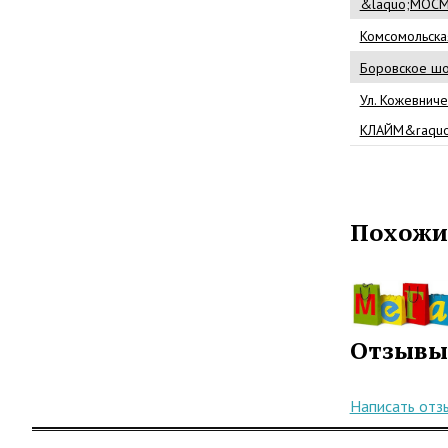
&laquo;МОСМ
Комсомольская 
Боровское ш
Ул. Кожевниче
КЛАЙМ&raquo;
Похожи
Отзывы
Написать отз