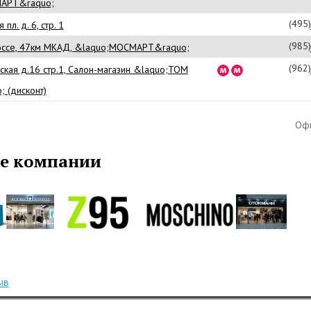
АРТ&raquo;
(495
пл. д. 6, стр. 1
(985
оссе, 47км МКАД, &laquo;МОСМАРТ&raquo;
(962
ская д.16 стр.1, Салон-магазин &laquo;ТОМ
 (дисконт)
Офи
е компании
ыв