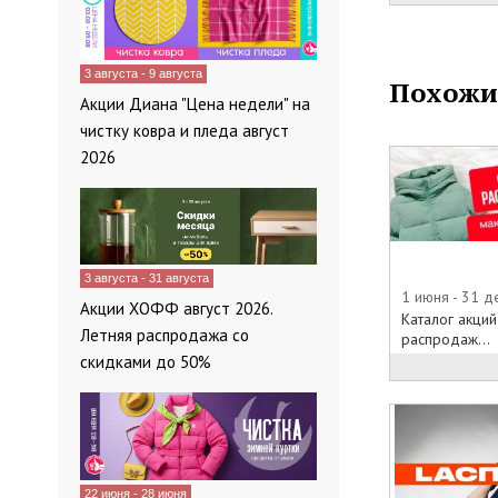
деловые кост
элегантная о
теперь в маг
3 августа - 9 августа
Похожи
размера. Осо
Акции Диана "Цена недели" на
что в ней Вы 
чистку ковра и пледа август
затем пойти н
2026
говориться в 
Изящные женс
достоинства 
свобода движ
марки на сег
3 августа - 31 августа
Купить одежд
1 июня - 31 
Акции ХОФФ август 2026.
магазинах са
Каталог акций
Летняя распродажа со
и Дисконт-цен
распродаж...
скидками до 50%
магазине Том
продавцы- кон
сезона за 202
страницах оф
информация о
распродажах, 
22 июня - 28 июня