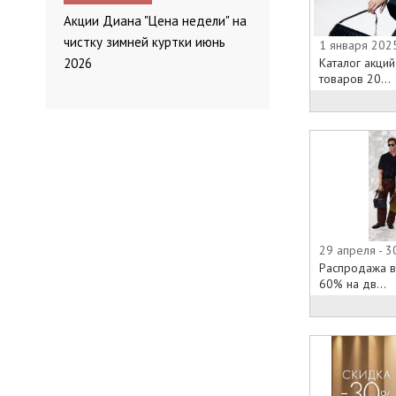
Акции Диана "Цена недели" на
Том Клайм Ди
чистку зимней куртки июнь
1 января 202
В магазинах 
Каталог акци
2026
акции и сезон
товаров 20...
которых Вы м
марки со ски
разделе: "Тек
Вам наиболее
распродажах, 
в фирменном 
момент и коне
29 апреля - 3
Распродажа в
60% на дв...