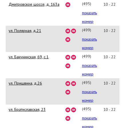
в изготовлении обивки для
43
(495)
Дмитровское шоссе, д. 163а
10 - 22
диванов. Выгодные и
988-
показать
доступные абсолютно всем
03-
покупателям цены на нашу
номер
мебель обусловлены
87
(499)
ул. Полярная, д.21
10 - 22
рациональным подходом к
477-
показать
выбору используемых
материалов. Практичная
31-
номер
мебель от компании «Lunica» -
96
(499)
ул. Бакунинская, 69, с.1
10 - 22
это быстрая и удобная
753-
доставка, длительный
показать
гарантийный срок и
03-
номер
превосходная возможность
74
(495)
ул. Пришвина, д.26
10 - 22
приобретения посредством
заказа через интернет. Мы
223-
показать
заботимся о вашем комфорте
44-
номер
и благополучии!
62
(495)
ул. Братиславская, 23
10 - 22
347-
показать
50-
номер