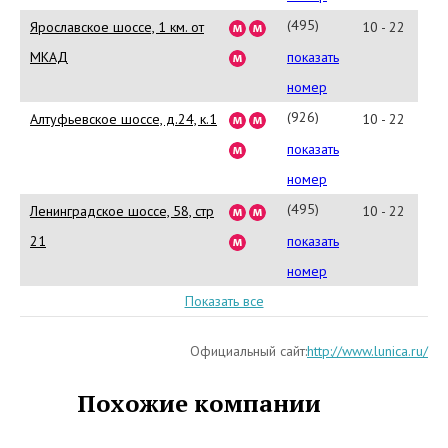
50
(495)
Ярославское шоссе, 1 км. от
10 - 22
981-
МКАД
показать
02-
номер
82
(926)
Алтуфьевское шоссе, д.24, к.1
10 - 22
815-
показать
66-
номер
93
(495)
Ленинградское шоссе, 58, стр
10 - 22
784-
21
показать
70-
номер
70
Показать все
Официальный сайт:
http://www.lunica.ru/
Похожие компании