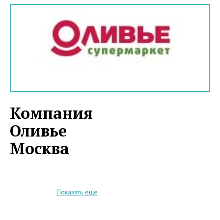
Компания
Оливье
Москва
В прошедшие несколько лет
Показать еще
российский рынок оказался
представлен массой