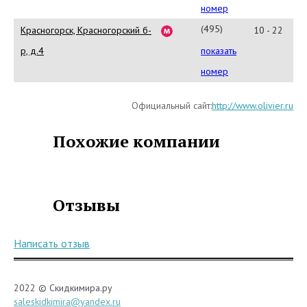
75-
номер
61
(495)
Красногорск, Красногорский б-
10 - 22
543-
р, д.4
показать
75-
номер
61
Официальный сайт:
http://www.olivier.ru
Похожие компании
Отзывы
Написать отзыв
2022 © Скидкимира.ру
saleskidkimira@yandex.ru