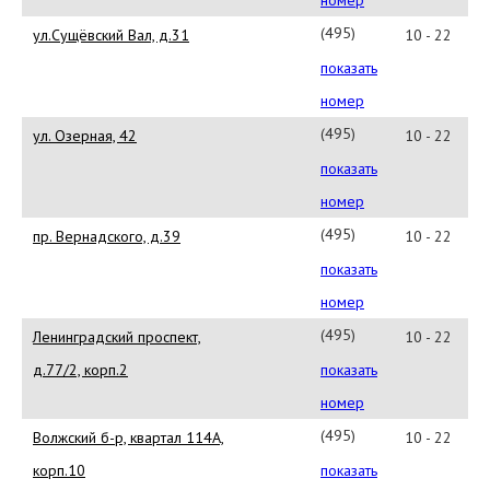
требуемую сертификацию имеют
61
(495)
ул.Сущёвский Вал, д.31
10 - 22
все, без исключения, продукты.
543-
«Оливье» предлагает только
показать
самое лучшее, наиболее свежее
75-
номер
по самым приемлемым ценам!
61
(495)
ул. Озерная, 42
10 - 22
543-
показать
75-
номер
61
(495)
пр. Вернадского, д.39
10 - 22
543-
показать
75-
номер
61
(495)
Ленинградский проспект,
10 - 22
543-
д.77/2, корп.2
показать
75-
номер
61
(495)
Волжский б-р, квартал 114А,
10 - 22
543-
корп.10
показать