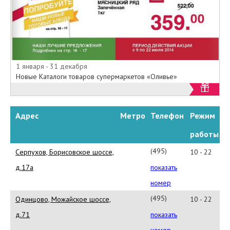
широчайший
ассортимент
продукции
1 января - 31 декабря
Новые Каталоги товаров супермаркетов «Оливье»
В супермаркетах «Оливье» тоже
представлен большой
ассортимент товаров, но при
Адрес
Метро
Телефон
Режим
этом все подобрано разумно и
работы
тщательно, благодаря чему нет
перенасыщения полок торговыми
(495)
Серпухов, Борисовское шоссе,
10 - 22
марками.
543-
д.17а
показать
Компанией «Оливье» выработана
75-
собственная система скидок и
номер
бонусов постоянным
61
(495)
Одинцово, Можайское шоссе,
10 - 22
покупателям, регулярно
543-
д.71
показать
проводятся акции со снижением
цен. Высокое качество и
75-
номер