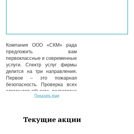
Компания ООО «СКМ» рада
предложить вам
первоклассные и современные
услуги. Спектр услуг фирмы
делится на три направления.
Первое – это пожарная
безопасность. Проверка всех
элементов объекта, подготовка
Показать еще
отчётности, составление плана
работ по устранению слабых
мест. Второе направление
Текущие акции
деятельности – это печать
рекламных объявлений,
баннеров, создание рекламных