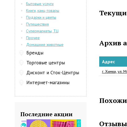
Бытовые услуги
компактном
Книги, канц-товары
Текущи
Устанавливае
Подарки и цветы
Мы предлаг
Путешествия
качество наш
Супермаркеты, ТЦ
Прочее
Архив 
Домашние животные
Бренды
Адрес
Торговые центры
г. Химки, ул. 
Дисконт и Сток-Центры
Интернет-магазины
Похожи
Последние акции
Отзывы