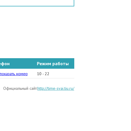
ефон
Режим работы
495) 647-82-07
показать номер
10 - 22
Официальный сайт:
http://time-svai.tiu.ru/