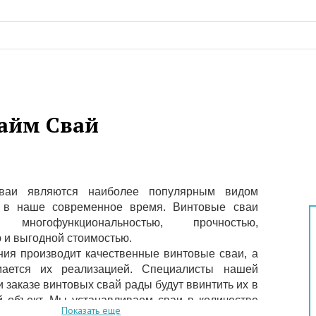
айм Свай
ваи являются наиболее популярным видом
 в наше современное время. Винтовые сваи
я многофункциональностью, прочностью,
 и выгодной стоимостью.
ия производит качественные винтовые сваи, а
мается их реализацией. Специалисты нашей
 заказе винтовых свай рады будут ввинтить их в
 объект. Мы устанавливаем сваи в количестве
Показать еще
ти штук механизированным способом благодаря