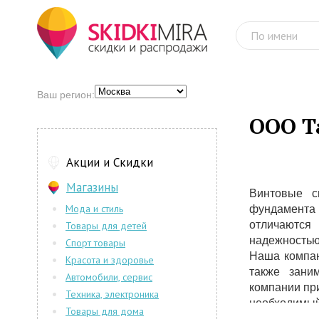
Ваш регион:
ООО Т
Акции и Скидки
Магазины
Винтовые с
Мода и стиль
фундамента
отличаютс
Товары для детей
надежностью
Спорт товары
Наша компан
Красота и здоровье
также зани
Автомобили, сервис
компании при
Техника, электроника
необходимый
Товары для дома
от пятнадца