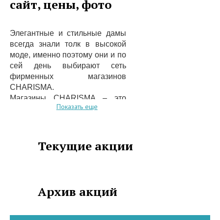
сайт, цены, фото
Элегантные и стильные дамы
всегда знали толк в высокой
моде, именно поэтому они и по
сей день выбирают сеть
фирменных магазинов
CHARISMA.
Магазины CHARISMA – это
Показать еще
шикарный выбор дизайнерской
одежды и аксессуаров для
женщин, изготовленных из
натуральных материалов, в
Текущие акции
том числе и из меха и кожи.
Магазин CHARISMA
предлагает продукцию из
замши, кашемира, кожи, шелка,
Архив акций
меха для изысканных леди.
Материалы для производства
одежды берутся