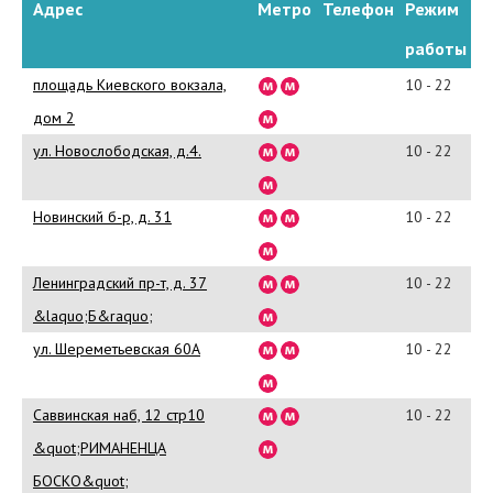
Адрес
Метро
Телефон
Режим
исключительно лучшие,
дорогие и натуральные.
работы
Дизайнеры четко планируют
площадь Киевского вокзала,
10 - 22
силуэт и в итоге одежда
получается оригинальной,
дом 2
качественно сшитой, красивой
ул. Новослободская, д.4.
10 - 22
и комфортной. Также наши
дизайнеры могут сшить одежду
для вас на заказ, по вашим
Новинский б-р, д. 31
10 - 22
собственным эскизам или
своим эксклюзивным.
Ленинградский пр-т, д. 37
10 - 22
Высокое качество продукции,
элегантный и богемный стиль,
&laquo;Б&raquo;
отличный сервис и цены – все
ул. Шереметьевская 60А
10 - 22
это в магазине CHARISMA!
CHARISMA одежда: Купить,
цена
Саввинская наб, 12 стр10
10 - 22
На официальном сайте
&quot;РИМАНЕНЦА
http://www.charismafashion.ru/
компании Харизма и в
БОСКО&quot;