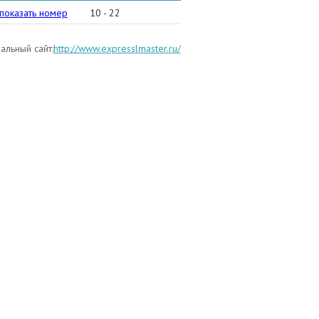
) 970-55-95
показать номер
10 - 22
льный сайт:
http://www.expresslmaster.ru/