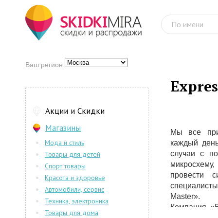
Ваш регион:
Expres
Акции и Скидки
Магазины
Мы все при
Мода и стиль
каждый день
случаи с по
Товары для детей
микросхему
Спорт товары
провести с
Красота и здоровье
специалисты
Автомобили, сервис
Master».
Техника, электроника
Компания «E
Товары для дома
существует 