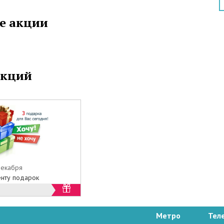
за это время оказать помощь десяткам крупных
е акции
дмосковья, а также сотням жителей Москвы.
ональной работе наши мастера используют
методики и программы, помогающие добиться
ных результатов, а также мгновенно
ивать работу компьютерного оборудования.
акций
работок собственных, наши специалисты
современное оборудование, благодаря которому
 системы проводится в считанные минуты.
аем быстрое и качественное обслуживание
й техники, демократичные цены и улыбку на
декабря
нту подарок
Метро
Тел