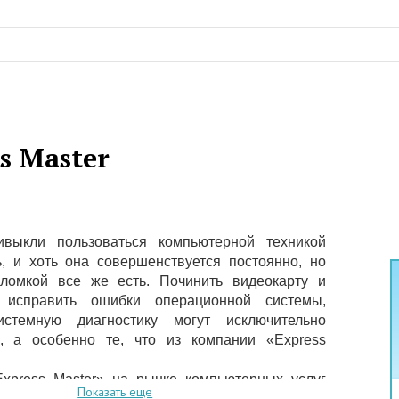
s Master
выкли пользоваться компьютерной техникой
, и хоть она совершенствуется постоянно, но
ломкой все же есть. Починить видеокарту и
, исправить ошибки операционной системы,
истемную диагностику могут исключительно
, а особенно те, что из компании «Express
xpress Master» на рынке компьютерных услуг
Показать еще
более пяти лет. Пусть срок и небольшой, но мы