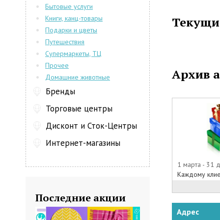
Бытовые услуги
уже успели 
Книги, канц-товары
Текущи
компаний По
Подарки и цветы
В професси
Путешествия
авторские 
Супермаркеты, ТЦ
эффектив
восстанавл
Прочее
Архив 
Кроме раз
Домашние животные
используют 
Бренды
диагностика
Торговые центры
Мы предлаг
компьютерно
Дисконт и Сток-Центры
вашем лице!
Интернет-магазины
1 марта - 31 
Каждому клие
Последние акции
Адрес