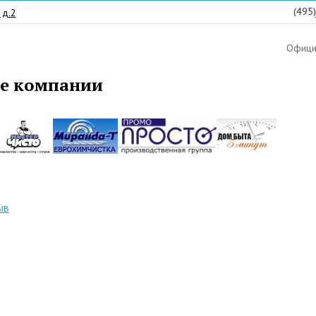
(495
 д.2
Официа
е компании
ыв