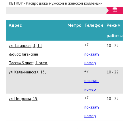
KETROY - Распродажа мужской и женской коллекций
Адрес
Метро
Телефон
Режим
работы
+7
ул. Таганская, 3, TЦ
10 - 22
495
&quot;Таганский
показать
774-
Пассаж&quot;, 1 этаж,
номер
09-
+7
ул. Каланчевская, 13,
10 - 22
83
495
показать
980-
номер
40-
+7
ул. Петровка, 19,
10 - 22
38
495
показать
774-
номер
26-