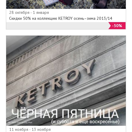
вещей, разработанных
дизайнерами компании.
28 октября - 1 января
Скидки 50% на коллекцию KETROY осень–зима 2013/14
Кетрой - Официальный сайт, Цены
-50%
На официальном сайте
www.ketroy.com/ru Кетрой
представлены каталоги одежды
для мужчин и женщин, как для
работы в офисе, так и для
выходного дня или вечеринки. К
сожалению в каталогах
официального сайта Вы не
найдете указанной цены ни на
одну модель, так как учитывая
шикарное качество материалов и
супер модный дизайн компания
стремиться привлечь, как можно
больше покупателей в свои
фирменные салоны KETROY.
11 ноября - 13 ноября