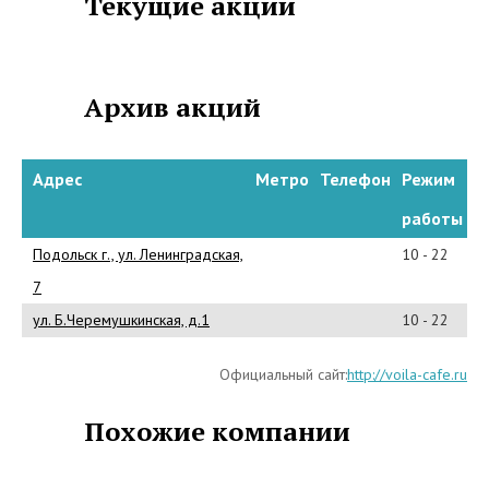
Текущие акции
а также Подмосковного
Подольска. Для оптовых
покупателей в компании
работает главный офис.
Архив акций
Адрес
Метро
Телефон
Режим
В
ассортименте продукции магазина
работы
ВУАЛЯ, представлен оригинальный
Подольск г., ул. Ленинградская,
10 - 22
шоколад плитками, шоколад с
орехами и фруктами, рт-
7
композиции из
ул. Б.Черемушкинская, д.1
10 - 22
шоколада, фигурный штучный
шоколад, шоколадные фигурки на
Официальный сайт:
http://voila-cafe.ru
торт, молочный
и темный шоколад на
Похожие компании
развес, горький
шоколад, открытки из
шоколада, трюфели