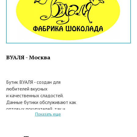
ВУАЛЯ - Москва
Бутик ВУАЛЯ - создан для
любителей вкусных
и качественных сладостей.
Данные бутики обслуживают как
оптовых покупателей, так и
Показать еще
рознычных.
Для розничных покупателей -
бутики расположенные в
торговых центрах самой Москвы,