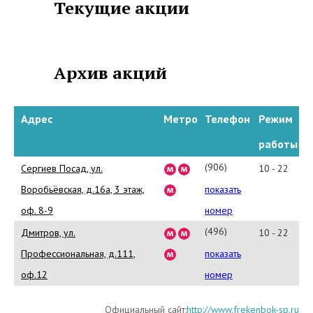
Текущие акции
компания также
предоставляет услуги скорой
образовательной
помощи: психологов, логопедов, репетиторов.
Архив акций
В компании ФРЕКЕН БОК есть
ещё одно направление, которая
Адрес
Метро
Телефон
Режим
называется домашний сервис:
работы
подбор домработниц,
помощников для пожилых людей,
(906)
Сергиев Посад, ул.
10 - 22
сиделок, строителей, зоонянь.
031-
Воробьёвская, д.16а, 3 этаж,
показать
90-
оф. 8-9
номер
94
(496)
Дмитров, ул.
10 - 22
551-
Профессиональная, д.111,
показать
33-
оф.12
номер
69
Официальный сайт:
http://www.frekenbok-sp.ru