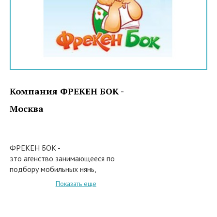
Компания ФРЕКЕН БОК -
Москва
ФРЕКЕН БОК -
это агенство занимающееся по
подбору мобильных нянь,
на постоянные условия, на
Показать еще
день, мини-группы на дому, а
также организовать клуб
развития. Помимо этого,