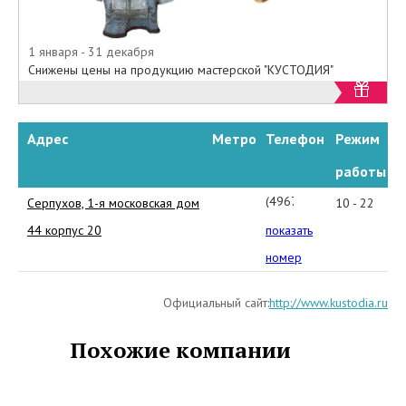
1 января - 31 декабря
Снижены цены на продукцию мастерской "КУСТОДИЯ"
Адрес
Метро
Телефон
Режим
работы
(4967)
Серпухов, 1-я московская дом
10 - 22
75-
44 корпус 20
показать
88-
номер
52
Официальный сайт:
http://www.kustodia.ru
Похожие компании