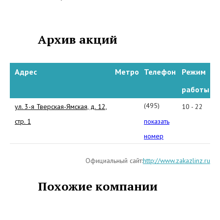
интересуются что происходит
все новое в мире Оптики.
Архив акций
Адрес
Метро
Телефон
Режим
работы
(495)
ул. 3-я Тверская-Ямская, д. 12,
10 - 22
649-
стр. 1
показать
60-
номер
57
Официальный сайт:
http://www.zakazlinz.ru
Похожие компании