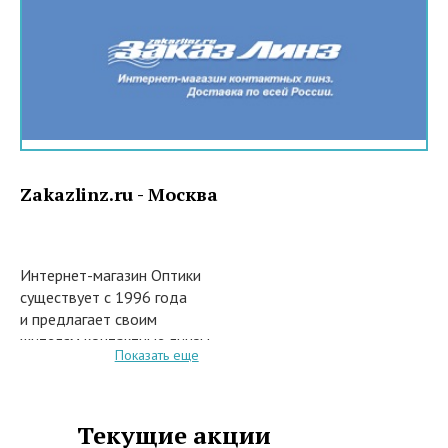
Zakazlinz.ru - Москва
Интернет-магазин Оптики
существует с 1996 года
и предлагает своим
жителям контактные линзы,
Показать еще
очки, средства по уходу ними и
специальные аксессуары. Наши
специалисты- врачи постоянно
повышают свою квалификацию и
Текущие акции