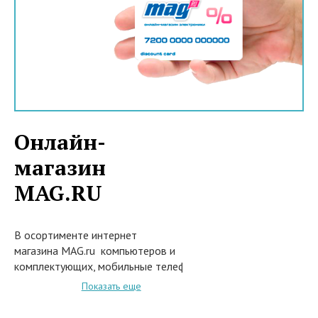
Онлайн-
магазин
MAG.RU
В осортименте интернет
магазина MAG.ru компьютеров и
комплектующих, мобильные телефоны и
ноутбуки, плантшеты и навигаторы, сетевое оборудование
Показать еще
и многое другое.
Скидки и специальные