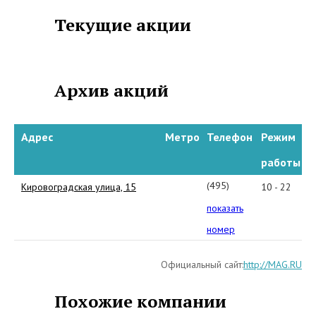
предложения публикуются на
Текущие акции
официальном сайте и на портале
СкидкиМира.ру
Архив акций
Адрес
Метро
Телефон
Режим
работы
(495)
Кировоградская улица, 15
10 - 22
7-
показать
55555-
номер
7
Официальный сайт:
http://MAG.RU
Похожие компании