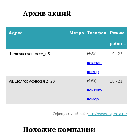
Архив акций
Адрес
Метро
Телефон
Режим
работы
(495)287-
Щелковскоешоссе,д.5
10 - 22
4628
показать
номер
(495)
ул. Долгоруковская д. 29
10 - 22
766-
показать
5535
номер
Официальный сайт:
http://www.aspecta.ru/
Похожие компании