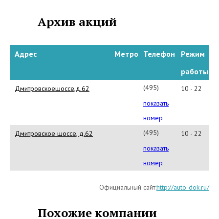
Архив акций
Адрес
Метро
Телефон
Режим
работы
(495)234-
Дмитровскоешоссе,д.62
10 - 22
73-
показать
50
номер
(495)
Дмитровское шоссе, д.62
10 - 22
234-
показать
73-
номер
50
Официальный сайт:
http://auto-dok.ru/
Похожие компании