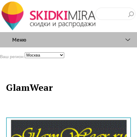
Меню
Ваш регион:
GlamWear