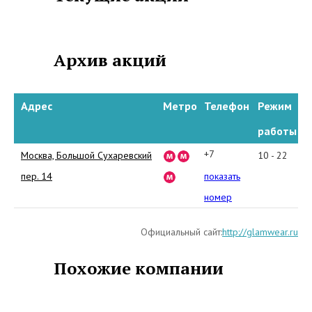
последние
коллекции одежды
Архив акций
для женщин и
мужчин. Богатый
Адрес
Метро
Телефон
Режим
размерный ряд и
работы
гибкая скидочная
+7
Москва, Большой Сухаревский
10 - 22
система, огромный
(495)
пер. 14
показать
608-
выбор. Шоу-рум
номер
87-
расположена в
Официальный сайт:
http://glamwear.ru
66
центре столицы.
Похожие компании
GlamWear Boutique
представляет