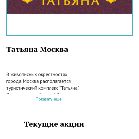
Татьяна Москва
В живописных окрестностях
города Москва располагается
туристический комплекс "Татьяна".
Он существует более 12 лет,
Показать еще
радуя отдыхающих всех
возрастов качеством
предоставляемых услуг.
Комплекс предоставляет
Текущие акции
множество полезных процедур,
таких как фито-сауна и банная