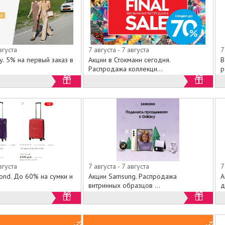
вгуста
7 августа - 7 августа
7
. 5% на первый заказ в
Акции в Стокманн сегодня.
В
Распродажа коллекци...
р
вгуста
7 августа - 7 августа
7
ond. До 60% на сумки и
Акции Samsung. Распродажа
А
витринных образцов ...
д