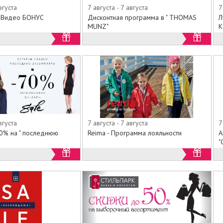
вгуста
7 августа - 7 августа
7
.Видео БОНУС
Дисконтная программа в " THOMAS
Л
MUNZ"
К
вгуста
7 августа - 7 августа
7
70% на " последнюю
Reima - Программа лояльности
А
"