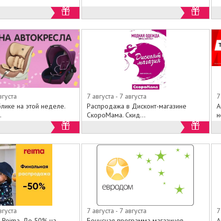
вгуста
7 августа - 7 августа
7
лике на этой неделе.
Распродажа в Дисконт-магазине
А
.
СкороМама. Скид...
н
вгуста
7 августа - 7 августа
7
 Reima. До 50% на
Бонусная программа магазинов
А