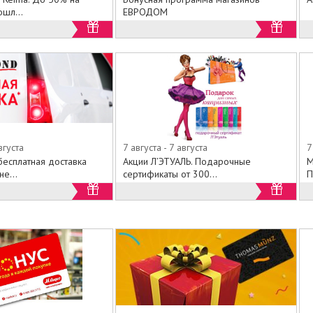
шл...
ЕВРОДОМ
вгуста
7 августа - 7 августа
7
сплатная доставка
Акции Л’ЭТУАЛЬ. Подарочные
M
е...
сертификаты от 300...
П