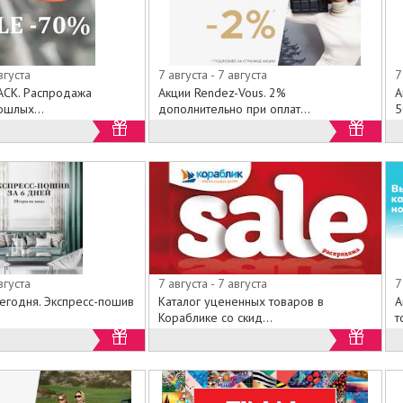
вгуста
7 августа - 7 августа
7
ACK. Распродажа
Акции Rendez-Vous. 2%
А
ошлых...
дополнительно при оплат...
5
вгуста
7 августа - 7 августа
7
сегодня. Экспресс-пошив
Каталог уцененных товаров в
А
Кораблике со скид...
т