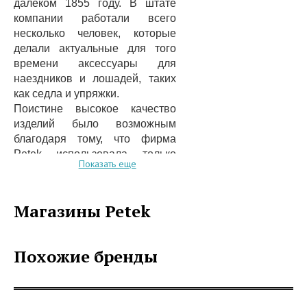
далеком 1855 году. В штате
компании работали всего
несколько человек, которые
делали актуальные для того
времени аксессуары для
наездников и лошадей, таких
как седла и упряжки.
Поистине высокое качество
изделий было возможным
благодаря тому, что фирма
Petek использовала только
Показать еще
проверенную телячью кожу.
Кроме того, весь ассортимент
продукции подвергался
Магазины Petek
уникальному методу горячего
тиснения, секрет которого
известен только специалистам
Похожие бренды
Petek.
Со временем лошади как
средство передвижения стали
менее популярными, а потому