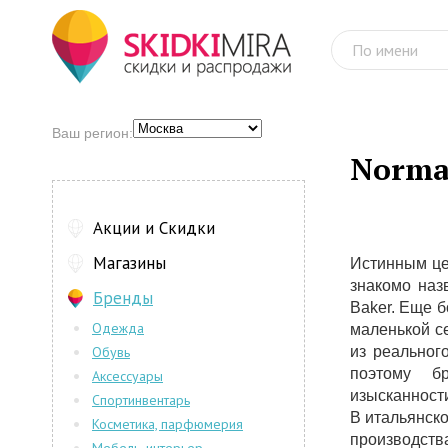
Ваш регион:
Norma 
Акции и Скидки
Магазины
Истинным це
знакомо наз
Бренды
Baker. Еще б
Одежда
маленькой с
Обувь
из реальног
поэтому б
Аксессуары
изысканности
Спортинвентарь
В итальянско
Косметика, парфюмерия
производст