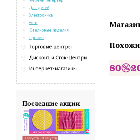
Мебель, интерьер
натуральны
Для детей
оригинальны
Электроника
В фирменны
Магазин
Авто
стоимость 
Ювелирные изделия
босоножки, 
Прочее
создана с уч
Похожи
отличаетс
Торговые центры
комфортом п
Дисконт и Сток-Центры
Интернет-магазины
Последние акции
3 августа - 9 августа