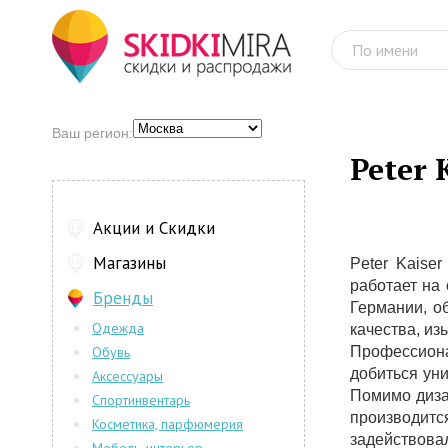
Ваш регион:
Peter 
Акции и Скидки
Магазины
Peter Kaise
работает на
Бренды
Германии, о
Одежда
качества, из
Обувь
Профессион
добиться уни
Аксессуары
Помимо диза
Спортинвентарь
производитс
Косметика, парфюмерия
задействовал