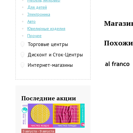
Мебель, интерьер
причем все 
Для детей
что позволяе
Электроника
и к к холоду
Магазин
Авто
так и для де
Ювелирные изделия
то сандалии
Прочее
очень долг
Похожи
инновационн
Торговые центры
Также стоит 
Дисконт и Сток-Центры
аксессуары, 
Интернет-магазины
Последние акции
3 августа - 9 августа