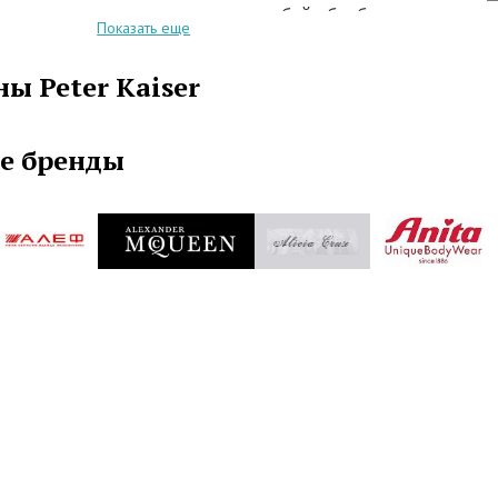
этим материалы подвергаются особой обработке,
Показать еще
т сделать обувь очень устойчивой как к влаге, так
. Peter Kaiser производит обувь как для мужчин,
ы Peter Kaiser
ток и женщин. Любая обувь от Peter Kaiser, будь
 или роскошные зимние сапоги, прослужит вам
о, а также будет самой удобной благодаря
е бренды
ой технологии производства колодки.
отметить, что Peter Kaiser производит стильные
которые помогут завершить образ.