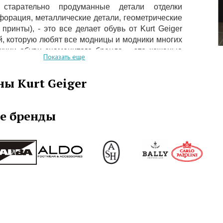
 старательно продуманные детали отделки
форация, металлические детали, геометрические
принты), - это все делает обувь от Kurt Geiger
, которую любят все модницы и модники многих
екции обуви знаменитого бренда – это кожаные
Показать еще
анные сапоги, стильные туфли и ботильоны,
бувь, сандалии, босоножки, мокасины и так
ы Kurt Geiger
е в ассортименте аксессуары, кожаные сумки,
, перчатки, ремни, шляпы, портмоне,
ые очки и многое другое.
е бренды
я марка Kurt Geiger, кроме обуви собственного
ва, также предлагает и некоторые другие
обувные бренды.