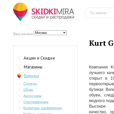
Ваш регион:
Kurt G
Акции и Скидки
Магазины
Компания Ku
лучшего кач
Бренды
открыт в 1
Одежда
первооткрыв
Обувь
бутиках Вел
обуви, след
Аксессуары
модного под
Спортинвентарь
Высокое
Косметика, парфюмерия
качество, 