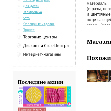
Мебель, интерьер
материалы,
Для детей
(стразы, пер
Электроника
и цветочные 
Авто
потрясающей
Ювелирные изделия
стран. Колл
Прочее
или лакиров
замшевая о
Торговые центры
Магазин
далее; такж
Дисконт и Сток-Центры
бижутерия
солнцезащитн
Интернет-магазины
Похожи
В наше врем
производст
знаменитые 
Последние акции
3 августа - 9 августа