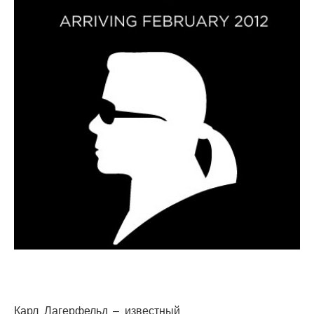
Карл Лагерфельд – известный